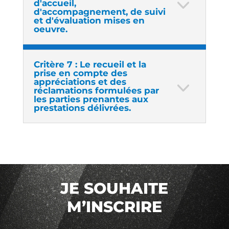
d'accueil,
d'accompagnement, de suivi
et d'évaluation mises en
oeuvre.
Critère 7 : Le recueil et la
prise en compte des
appréciations et des
réclamations formulées par
les parties prenantes aux
prestations délivrées.
JE SOUHAITE
M’INSCRIRE