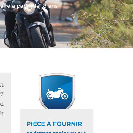
re à partir de 18 ans
st
 7
ez
it
PIÈCE À FOURNIR