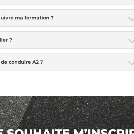
suivre ma formation ?
ller ?
 de conduire A2 ?
E SOUHAITE M’INSCRI