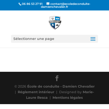
06 86 53 27 91
contact@ecoledeconduite-
damienchevalier.fr
Sélectionner une page
© 2026
École de conduite - Damien Chevalier
|
Réglement intérieur
| Designed by
Marie-
Laure Resca
|
Mentions légales